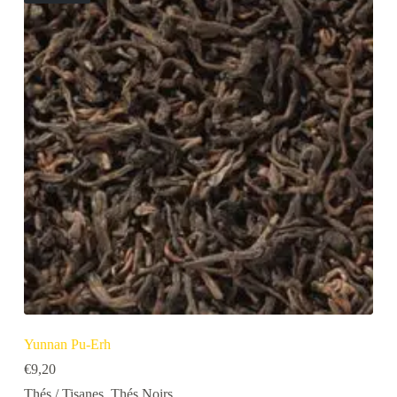
Yunnan Pu-Erh
€
9,20
Thés / Tisanes
,
Thés Noirs