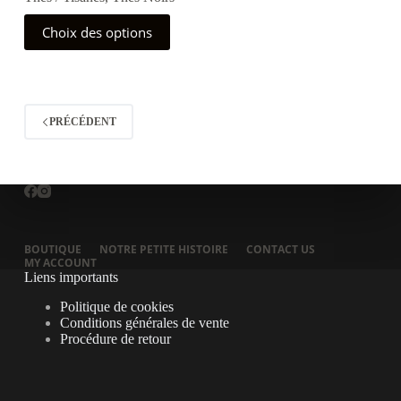
Ce
Choix des options
produit
a
plusieurs
variations.
Les
options
PRÉCÉDENT
peuvent
être
choisies
sur
la
page
du
produit
BOUTIQUE
NOTRE PETITE HISTOIRE
CONTACT US
MY ACCOUNT
Liens importants
Politique de cookies
Conditions générales de vente
Procédure de retour