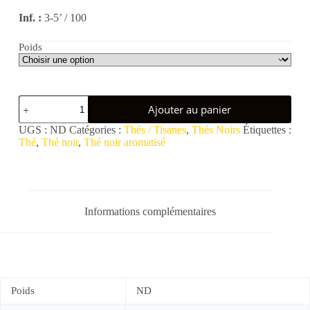
Inf. :
3-5’ / 100
Poids
quantité
Ajouter au panier
de
Earl
UGS :
ND
Catégories :
Thés / Tisanes
,
Thés Noirs
Étiquettes :
Grey
Thé
,
Thé noir
,
Thé noir aromatisé
Informations complémentaires
Poids
ND