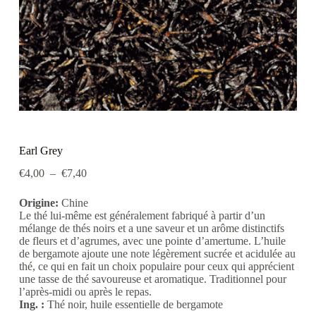
Earl Grey
Plage
€
4,00
–
€
7,40
de
prix :
Origine:
Chine
€4,00
Le thé lui-même est généralement fabriqué à partir d’un
à
mélange de thés noirs et a une saveur et un arôme distinctifs
€7,40
de fleurs et d’agrumes, avec une pointe d’amertume. L’huile
de bergamote ajoute une note légèrement sucrée et acidulée au
thé, ce qui en fait un choix populaire pour ceux qui apprécient
une tasse de thé savoureuse et aromatique.
Traditionnel pour
l’après-midi ou après le repas.
Ing. :
Thé noir, huile essentielle de bergamote