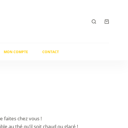
Panier
d’achat
MON COMPTE
CONTACT
e faites chez vous !
e au thé qu’il soit chaud ou glacé !