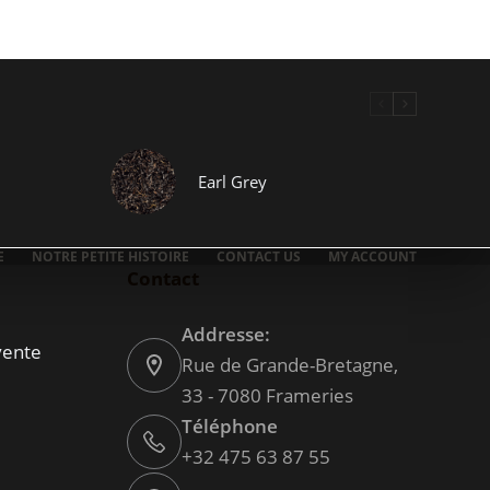
Earl Grey
E
NOTRE PETITE HISTOIRE
CONTACT US
MY ACCOUNT
Contact
Addresse:
vente
Rue de Grande-Bretagne,
33 - 7080 Frameries
Téléphone
+32 475 63 87 55