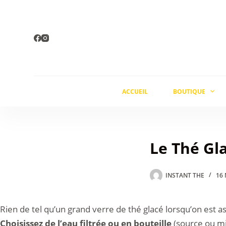
Passer
au
contenu
ACCUEIL
BOUTIQUE
Le Thé Gla
INSTANT THE
16
Rien de tel qu’un grand verre de thé glacé lorsqu’on est ass
Choisissez de l’eau filtrée ou en bouteille
(source ou min