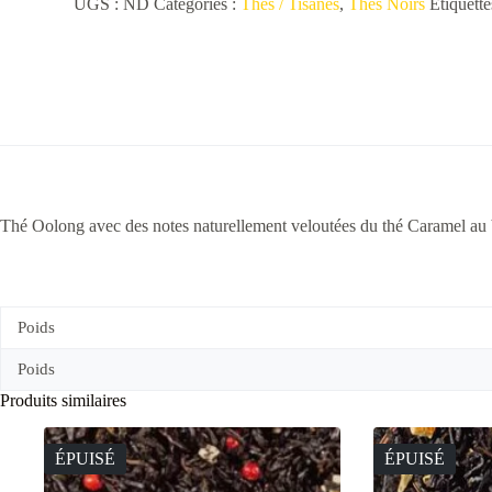
UGS :
ND
Catégories :
Thés / Tisanes
,
Thés Noirs
Étiquette
(Dammann)
Thé Oolong
avec des notes naturellement veloutées du thé Caramel au b
Poids
Poids
Produits similaires
ÉPUISÉ
ÉPUISÉ