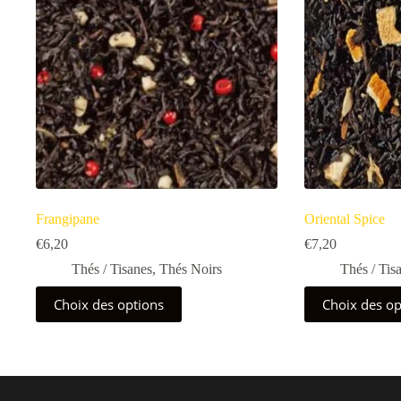
Frangipane
Oriental Spice
€
6,20
€
7,20
Thés / Tisanes
,
Thés Noirs
Thés / Tis
Ce
Ce
Choix des options
Choix des op
produit
produit
a
a
plusieurs
plusieurs
variations.
variations.
Les
Les
options
options