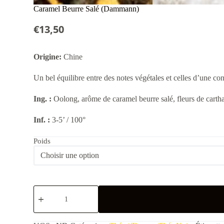
Caramel Beurre Salé (Dammann)
€
13,50
Origine:
Chine
Un bel équilibre entre des notes végétales et celles d’une c
Ing. :
Oolong, arôme de caramel beurre salé, fleurs de carth
Inf. :
3-5’ / 100°
Poids
quantité
de
Caramel
Beurre
Salé