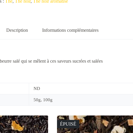
s :
Thé
,
Thé noir
,
Thé noir aromatisé
Description
Informations complémentaires
eurre salé qui se mêlent à ces saveurs sucrées et salées
ND
50g, 100g
ÉPUISÉ