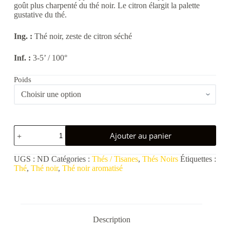
goût plus charpenté du thé noir. Le citron élargit la palette
gustative du thé.
Ing. :
Thé noir, zeste de citron séché
Inf. :
3-5’ / 100°
Poids
quantité
Ajouter au panier
de
Citron
Doré
UGS :
ND
Catégories :
Thés / Tisanes
,
Thés Noirs
Étiquettes :
Thé
,
Thé noir
,
Thé noir aromatisé
Description