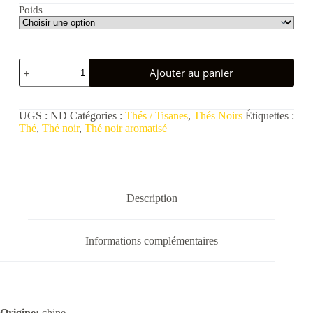
Poids
quantité
Ajouter au panier
de
Coquelicot
Gourmand
UGS :
ND
Catégories :
Thés / Tisanes
,
Thés Noirs
Étiquettes :
Thé
,
Thé noir
,
Thé noir aromatisé
Description
Informations complémentaires
Origine:
chine