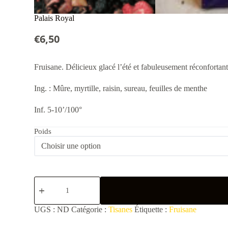
Palais Royal
€
6,50
Fruisane. Délicieux glacé l’été et fabuleusement réconfortant
Ing. : Mûre, myrtille, raisin, sureau, feuilles de menthe
Inf. 5-10’/100°
Poids
quantité
de
Palais
Royal
UGS :
ND
Catégorie :
Tisanes
Étiquette :
Fruisane