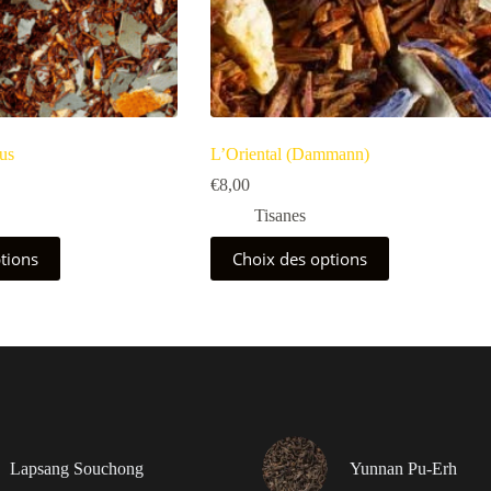
us
L’Oriental (Dammann)
€
8,00
Tisanes
Ce
tions
Choix des options
produit
a
plusieurs
variations.
Les
options
peuvent
être
choisies
sur
la
Lapsang Souchong
Yunnan Pu-Erh
page