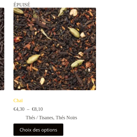
ÉPUISÉ
Chaï
Plage
€
4,30
–
€
8,10
de
Thés / Tisanes
,
Thés Noirs
prix :
€4,30
Ce
Choix des options
à
produit
€8,10
a