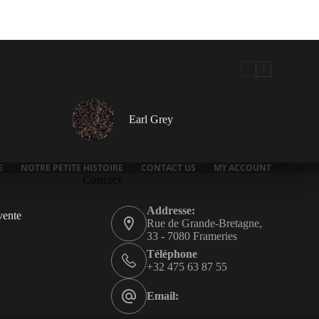
plusieurs
variations.
Les
options
peuvent
être
choisies
sur
la
Earl Grey
page
du
produit
E
NOTRE PETITE HISTOIRE
CONTACT US
MY ACCOUNT
Contact
Addresse:
vente
Rue de Grande-Bretagne,
33 - 7080 Frameries
Téléphone
+32 475 63 87 55
Email: