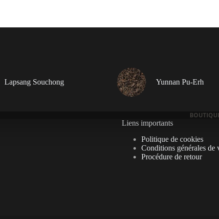
plusieurs
variations.
Les
options
peuvent
être
choisies
sur
la
Lapsang Souchong
Yunnan Pu-Erh
page
du
produit
BOUTIQU
Liens importants
Politique de cookies
Conditions générales de 
Procédure de retour