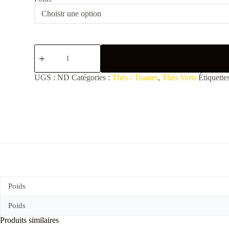
quantité
de
Poudre
à
UGS :
ND
Catégories :
Thés / Tisanes
,
Thés Verts
Étiquette
canon
Poids
Poids
Produits similaires