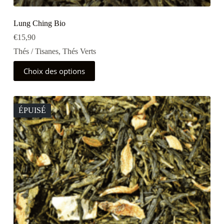
Lung Ching Bio
€
15,90
Thés / Tisanes
,
Thés Verts
Ce
Choix des options
produit
a
plusieurs
variations.
Les
ÉPUISÉ
options
peuvent
être
choisies
sur
la
page
du
produit