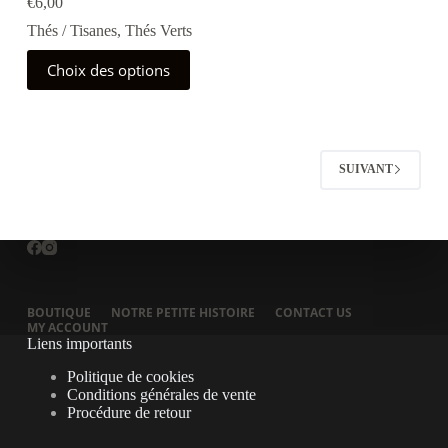
€
6,00
Thés / Tisanes
,
Thés Verts
Ce
Choix des options
produit
a
plusieurs
variations.
Les
options
SUIVANT
peuvent
être
choisies
sur
la
page
du
produit
BOUTIQUE
NOTRE PETITE HISTOIRE
CONTACT US
MY ACCOUNT
Liens importants
Politique de cookies
Conditions générales de vente
Procédure de retour