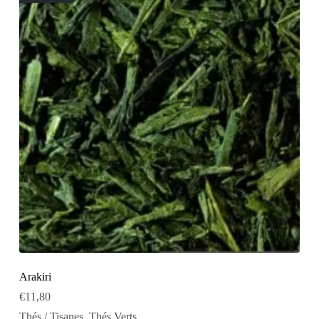
Arakiri
€
11,80
Thés / Tisanes
,
Thés Verts