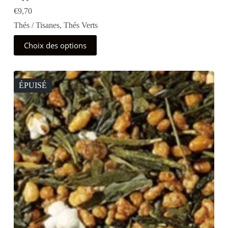
€
9,70
Thés / Tisanes
,
Thés Verts
Ce
Choix des options
produit
a
plusieurs
variations.
Les
ÉPUISÉ
options
peuvent
être
choisies
sur
la
page
du
produit