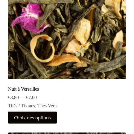
la
page
du
produit
Nuit à Versailles
Plage
€
3,80
–
€
7,00
de
Thés / Tisanes
,
Thés Verts
prix :
€3,80
Ce
Choix des options
à
produit
€7,00
a
plusieurs