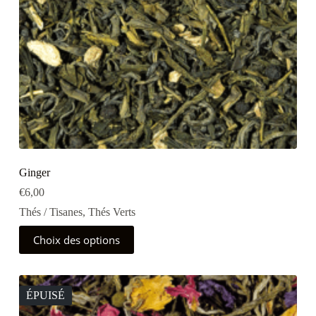
produit
Ginger
€
6,00
Thés / Tisanes
,
Thés Verts
Ce
Choix des options
produit
a
plusieurs
variations.
Les
ÉPUISÉ
options