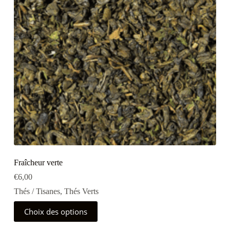
sur
la
page
du
produit
Fraîcheur verte
€
6,00
Thés / Tisanes
,
Thés Verts
Ce
Choix des options
produit
a