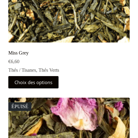
Miss Grey
€
6,60
Thés / Tisanes
,
Thés Verts
Ce
Choix des options
produit
a
plusieurs
variations.
Les
ÉPUISÉ
options
peuvent
être
choisies
sur