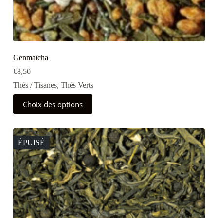
Genmaïcha
€
8,50
Thés / Tisanes
,
Thés Verts
Ce
Choix des options
produit
a
plusieurs
variations.
Les
ÉPUISÉ
options
peuvent
être
choisies
sur
la
page
du