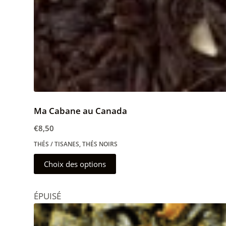
Ma Cabane au Canada
€
8,50
THÉS / TISANES
,
THÉS NOIRS
Ce
Choix des options
produit
a
ÉPUISÉ
plusieurs
variations.