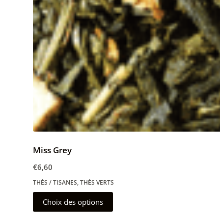
Miss Grey
€
6,60
THÉS / TISANES
,
THÉS VERTS
Ce
Choix des options
produit