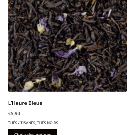
peuvent
être
choisies
sur
la
page
du
produit
L’Heure Bleue
€
5,90
THÉS / TISANES
,
THÉS NOIRS
Ce
Choix des options