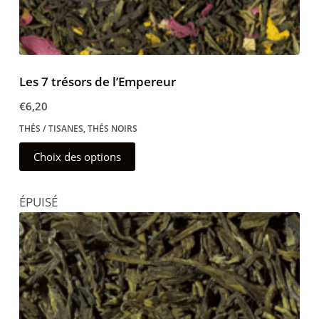
Les 7 trésors de l’Empereur
€
6,20
THÉS / TISANES
,
THÉS NOIRS
Ce
Choix des options
produit
a
ÉPUISÉ
plusieurs
variations.
Les
options
peuvent
être