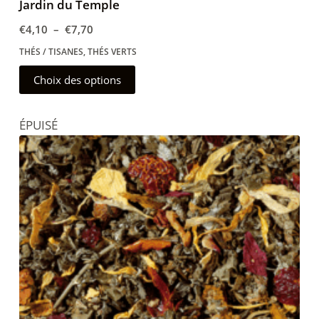
Jardin du Temple
Plage
€
4,10
–
€
7,70
de
THÉS / TISANES
,
THÉS VERTS
prix :
Ce
Choix des options
€4,10
produit
à
a
€7,70
ÉPUISÉ
plusieurs
variations.
Les
options
peuvent
être
choisies
sur
la
page