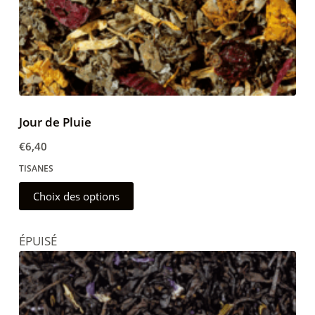
du
produit
Jour de Pluie
€
6,40
TISANES
Ce
Choix des options
produit
a
ÉPUISÉ
plusieurs
variations.
Les
options