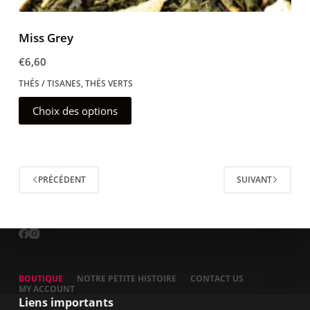
Miss Grey
€
6,60
THÉS / TISANES
,
THÉS VERTS
Ce
Choix des options
produit
a
plusieurs
PRÉCÉDENT
SUIVANT
variations.
Les
options
peuvent
être
choisies
BOUTIQUE
NOTRE PETITE HISTOIRE
CONTACT US
MY ACCOUNT
sur
Liens importants