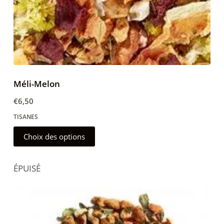
du
produit
Méli-Melon
€
6,50
TISANES
Ce
Choix des options
produit
a
ÉPUISÉ
plusieurs
variations.
Les
options