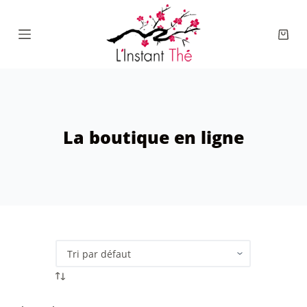
Passer
au
Panie
contenu
d’ach
La boutique en ligne