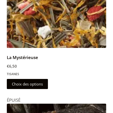
la
page
du
produit
La Mystérieuse
€
6,50
TISANES
Ce
Choix des options
produit
a
ÉPUISÉ
plusieurs
variations.