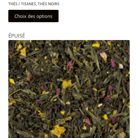
THÉS / TISANES
,
THÉS NOIRS
Ce
Choix des options
produit
a
ÉPUISÉ
plusieurs
variations.
Les
options
peuvent
être
choisies
sur
la
page
du
produit