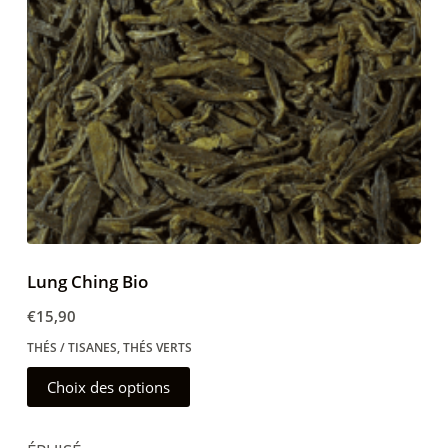
choisies
sur
la
page
du
produit
Lung Ching Bio
€
15,90
THÉS / TISANES
,
THÉS VERTS
Ce
Choix des options
produit
a